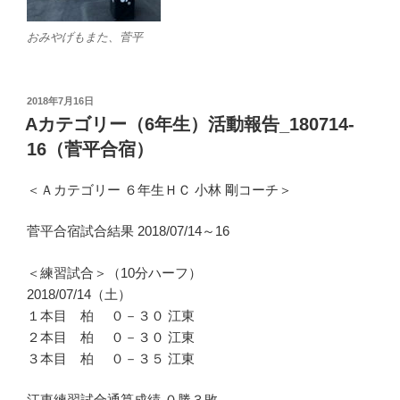
おみやげもまた、菅平
投
2018年7月16日
稿
Aカテゴリー（6年生）活動報告_180714-
日:
16（菅平合宿）
＜Ａカテゴリー ６年生ＨＣ 小林 剛コーチ＞
菅平合宿試合結果 2018/07/14～16
＜練習試合＞（10分ハーフ）
2018/07/14（土）
１本目 柏 ０－３０ 江東
２本目 柏 ０－３０ 江東
３本目 柏 ０－３５ 江東
江東練習試合通算成績 ０勝３敗