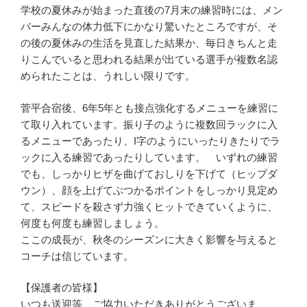
学校の夏休みが始まった直後の7月末の練習時には、メン
バーみんなの体力低下にかなり驚いたところですが、そ
の後の夏休みの生活を見直した結果か、毎日きちんと走
りこんでいると思われる結果が出ている選手が複数名認
められたことは、うれしい限りです。
菅平合宿後、6年5年とも接点強化するメニューを練習に
て取り入れています。振り子のように複数回ラックに入
るメニューであったり、I字のようにいったりきたりでラ
ックに入る練習であったりしています。 いずれの練習
でも、しっかりヒザを曲げておしりを下げて（ヒップダ
ウン）、顔を上げてぶつかるポイントをしっかり見定め
て、スピードを殺さず力強くヒットできていくように、
何度も何度も練習しましょう。
ここの成長が、秋冬のシーズンに大きく影響を与えると
コーチは信じています。
【保護者の皆様】
いつも送迎等、ご協力いただきありがとうございま