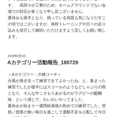
す。 高田小が工事のため、ホームグラウンドでない会
場での対応が多くなり申し訳ございません。
夏休みも後半となり、残っている宿題も気になりだすこ
の頃ではございますが、体幹トレーニングや日々の走り
込みも並行して継続いただけますよう宜しくお願い致し
ます。
投
2018年8月1日
稿
Aカテゴリー活動報告_180729
日:
＜Aカテゴリー：大橋コーチ＞
台風が過ぎ去って練習できてよかったね、と、集まった
練習でしたが後半にはスコールのようなどしゃぶりの雨
となり、そんな中こそもりあがるのがラグビーの醍醐
味、という感じで、わいわいやってました。
夏休みが始まり一週間経過後の初めての練習でした。登
校／授業の無い毎日を過ごして運動不足を心配して今日