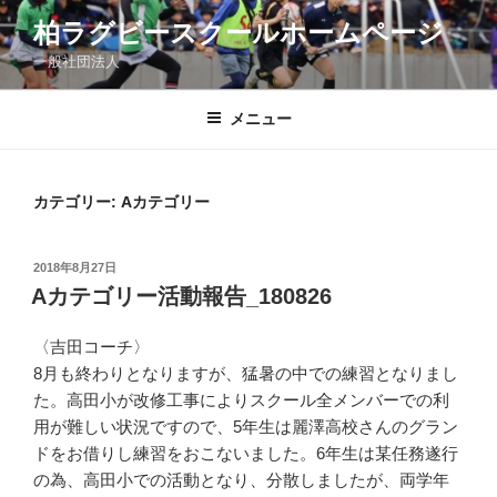
コ
柏ラグビースクールホームページ
ン
一般社団法人
テ
ン
ツ
メニュー
へ
ス
キ
カテゴリー:
Aカテゴリー
ッ
プ
投
2018年8月27日
稿
Aカテゴリー活動報告_180826
日:
〈吉田コーチ〉
8月も終わりとなりますが、猛暑の中での練習となりまし
た。高田小が改修工事によりスクール全メンバーでの利
用が難しい状況ですので、5年生は麗澤高校さんのグラン
ドをお借りし練習をおこないました。6年生は某任務遂行
の為、高田小での活動となり、分散しましたが、両学年