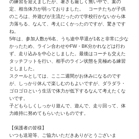
の練習を迎えましたが、暑さも厳しく無い中で、案の
定、相当体力が弱っておりました。 コーチたちが子供
のころは、外遊びが主流だったので学校行かないから体
力落ちる、なんて、考えにくかったのですが、驚きです
ね。
5年は、参加人数が6名、うち途中早退が1名と非常に少な
かったため、ライン合わせやFW・BK分かれなどは行わ
ず、走り込みを中心としました。最後はコーチも交えた
タッチフットを行い、相手のライン状態を見極める練習
としました。
スクールとしては、ここ二週間がお休みになるのです
が、しっかり休んで楽しむのもよいですが、ダラダラ・
ゴロゴロという生活で体力が低下するなんて考えたくな
いです。
子どもらしくしっかり遊んで、遊んで、走り回って、体
力維持に努めてもらいたいものです。
【保護者の皆様】
いつも送迎等、ご協力いただきありがとうございま