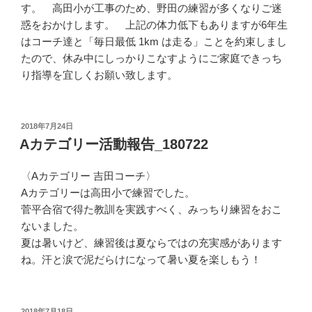
す。 高田小が工事のため、野田の練習が多くなりご迷
惑をおかけします。 上記の体力低下もありますが6年生
はコーチ達と「毎日最低 1km は走る」ことを約束しまし
たので、休み中にしっかりこなすようにご家庭できっち
り指導を宜しくお願い致します。
投
2018年7月24日
稿
Aカテゴリー活動報告_180722
日:
〈Aカテゴリー 吉田コーチ〉
Aカテゴリーは高田小で練習でした。
菅平合宿で得た教訓を実践すべく、みっちり練習をおこ
ないました。
夏は暑いけど、練習後は夏ならではの充実感があります
ね。汗と涙で泥だらけになって暑い夏を楽しもう！
投
2018年7月18日