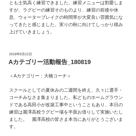
とも士気高く練習できました。練習メニューは割愛しま
すが、ラグビーの練習そのものより、練習の前後や休
息、ウォーターブレイクの時間帯が大変良い雰囲気にな
ってきたと感じました。実りの秋に向けてしっかり積み
上げていきましょう。
投
2018年8月21日
稿
Aカテゴリー活動報告_180819
日:
＜Aカテゴリー：大橋コーチ＞
スクールとしての夏休みの二週間を終え、久々に選手・
コーチみなさま集まりました。私どものホームグラウン
ドである高田小が改築工事中ということもあり、本日の
練習は麗澤高校ラグビー場を半面お借りして実施いたし
ました。 麗澤高校の皆さま本当にありがとうございま
す。