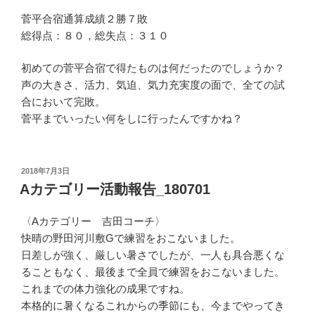
菅平合宿通算成績２勝７敗
総得点：８０，総失点：３１０
初めての菅平合宿で得たものは何だったのでしょうか？
声の大きさ、活力、気迫、気力充実度の面で、全ての試
合において完敗。
菅平までいったい何をしに行ったんですかね？
投
2018年7月3日
稿
Aカテゴリー活動報告_180701
日:
〈Aカテゴリー 吉田コーチ〉
快晴の野田河川敷Gで練習をおこないました。
日差しが強く、厳しい暑さでしたが、一人も具合悪くな
ることもなく、最後まで全員で練習をおこないました。
これまでの体力強化の成果ですね。
本格的に暑くなるこれからの季節にも、今までやってき