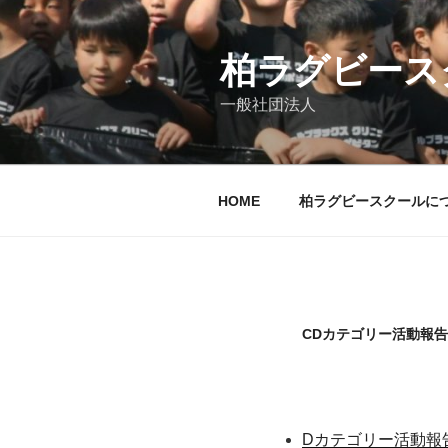
コ
ン
テ
柏ラグビース
ン
一般社団法人
ツ
へ
ス
キ
HOME
柏ラグビースクールに
ッ
プ
CDカテゴリー活動報告
Dカテゴリー活動報告_