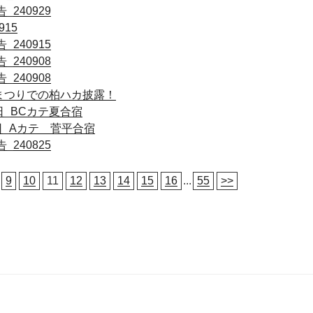
240929
915
240915
240908
240908
_柏まつりでの柏ハカ披露！
1日_BCカテ夏合宿
15日_Aカテ 菅平合宿
240825
9
10
11
12
13
14
15
16
...
55
>>