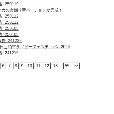
250119
_柏ハカの女踊り新バージョンが完成！
250112
250112
250105
250105
_241222
15日＿柏市ラグビーフェスティバル2024
241215
6
7
8
9
10
11
12
13
...
55
>>