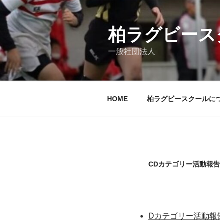
コ
ン
テ
柏ラグビース
ン
一般社団法人
ツ
へ
ス
キ
HOME
柏ラグビースクールに
ッ
プ
CDカテゴリー活動報告
Dカテゴリー活動報告_