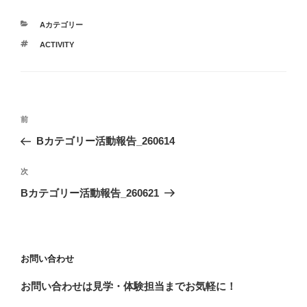
カ
Aカテゴリー
テ
タ
ACTIVITY
ゴ
グ
リ
ー
投
前
前
稿
の
Bカテゴリー活動報告_260614
ナ
投
ビ
稿
次
次
ゲ
の
Bカテゴリー活動報告_260621
投
ー
稿
シ
ョ
お問い合わせ
ン
お問い合わせは見学・体験担当までお気軽に！