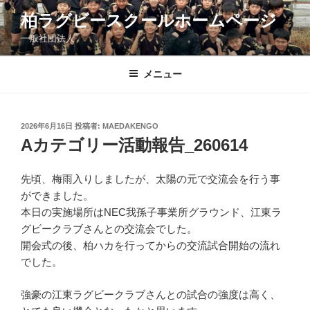
コ
柏ラグビースクールホームページ
ン
一般社団法人
テ
ン
ツ
メニュー
へ
ス
キ
投
2026年6月16日
投稿者:
MAEDAKENGO
稿
ッ
Aカテゴリー活動報告_260614
日:
プ
先頃、梅雨入りしましたが、太陽の元で交流会を行う事
ができまし
た。
本日の実施場所はNEC我孫子事業所グラウンド、江東ラ
グビークラブさんとの交流会でした。
開会式の後、柏ハカを行ってからの交流試合開始の流れ
でした。
強豪の江東ラグビークラブさんとの試合の強度は高く、