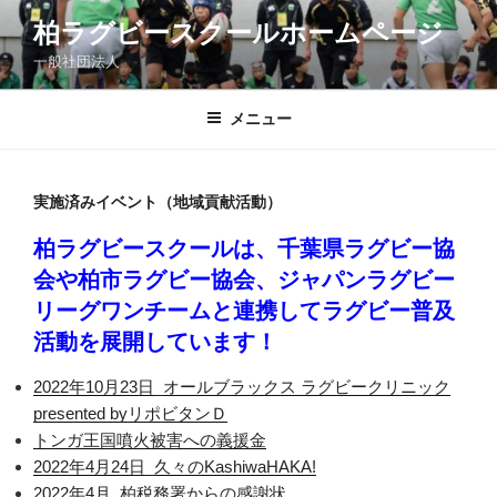
コ
柏ラグビースクールホームページ
ン
一般社団法人
テ
ン
ツ
メニュー
へ
ス
キ
実施済みイベント（地域貢献活動）
ッ
柏ラグビースクールは、千葉県ラグビー協
プ
会や柏市ラグビー協会、ジャパンラグビー
リーグワンチームと連携してラグビー普及
活動を展開しています！
2022年10月23日_オールブラックス ラグビークリニック
presented byリポビタンＤ
トンガ王国噴火被害への義援金
2022年4月24日_久々のKashiwaHAKA!
2022年4月_柏税務署からの感謝状