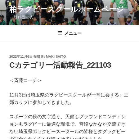
コ
柏ラグビースクールホームページ
ン
一般社団法人
テ
ン
ツ
メニュー
へ
ス
キ
投
2022年11月6日
投稿者:
MAKI SAITO
稿
ッ
Cカテゴリー活動報告_221103
日:
プ
＜斉藤コーチ＞
11月3日は埼玉県のラグビースクールが一堂に会する、三
郷カップに参加してきました。
スポーツの秋の文字通り、天候もグラウンドコンディシ
ョンもラグビーに最適な環境で、普段なかなか交流でき
ない埼玉県のラグビースークールの皆様とタグラグビー
の試合をたくさん経験させていただきました。