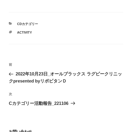
カ
CDカテゴリー
テ
タ
ACTIVITY
ゴ
グ
リ
ー
投
前
前
稿
の
2022年10月23日_オールブラックス ラグビークリニッ
ナ
投
クpresented byリポビタンＤ
ビ
稿
ゲ
次
次
の
ー
Cカテゴリー活動報告_221106
投
シ
稿
ョ
ン
お問い合わせ