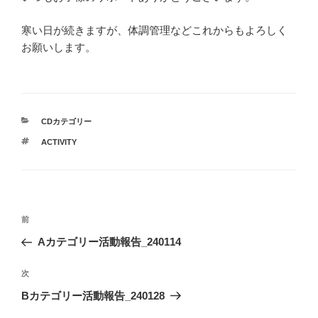
寒い日が続きますが、体調管理などこれからもよろしく
お願いします。
カ
CDカテゴリー
テ
タ
ACTIVITY
ゴ
グ
リ
ー
投
前
前
稿
の
Aカテゴリー活動報告_240114
ナ
投
ビ
稿
次
次
ゲ
の
Bカテゴリー活動報告_240128
投
ー