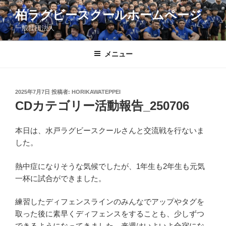
コ
柏ラグビースクールホームページ
ン
一般社団法人
テ
ン
ツ
メニュー
へ
ス
キ
投
2025年7月7日
投稿者:
HORIKAWATEPPEI
稿
ッ
CDカテゴリー活動報告_250706
日:
プ
本日は、水戸ラグビースクールさんと交流戦を行ないま
した。
熱中症になりそうな気候でしたが、1年生も2年生も元気
一杯に試合ができました。
練習したディフェンスラインのみんなでアップやタグを
取った後に素早くディフェンスをすることも、少しずつ
できるようになってきました。来週はいよいよ合宿にな