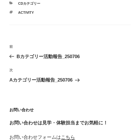
カ
CDカテゴリー
テ
タ
ACTIVITY
ゴ
グ
リ
ー
投
前
前
稿
の
Bカテゴリー活動報告_250706
ナ
投
ビ
稿
次
次
ゲ
の
Aカテゴリー活動報告_250706
投
ー
稿
シ
ョ
お問い合わせ
ン
お問い合わせは見学・体験担当までお気軽に！
お問い合わせフォームは
こちら