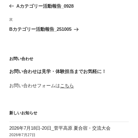
稿
の
Aカテゴリー活動報告_0928
ナ
投
ビ
稿
次
次
ゲ
の
Bカテゴリー活動報告_251005
投
ー
稿
シ
ョ
お問い合わせ
ン
お問い合わせは見学・体験担当までお気軽に！
お問い合わせフォームは
こちら
新しいお知らせ
2026年7月18日‐20日_菅平高原 夏合宿・交流大会
2026年7月27日