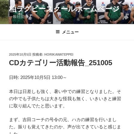
コ
柏ラグビースクールホームページ
ン
一般社団法人
テ
ン
ツ
メニュー
へ
ス
キ
投
2025年10月5日
投稿者:
HORIKAWATEPPEI
稿
ッ
CDカテゴリー活動報告_251005
日:
プ
日時: 2025年10月5日 13:00～
本日は日差しも強く、暑い中での練習となりました。そ
の中でも子供たちは大きな怪我も無く、いきいきと練習
に取り組んでたと思います。
まず、吉田コーチの号令の元、ハカの練習を行いまし
た。振りも覚えてきたのか、声が出てきていると感じま
した。