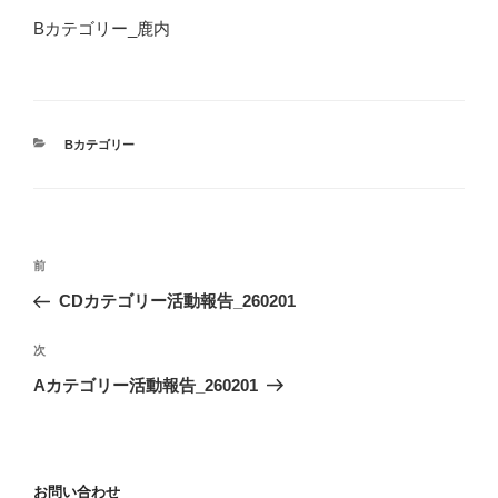
Bカテゴリー_鹿内
カ
Bカテゴリー
テ
ゴ
リ
ー
投
前
前
稿
の
CDカテゴリー活動報告_260201
ナ
投
ビ
稿
次
次
ゲ
の
Aカテゴリー活動報告_260201
投
ー
稿
シ
ョ
お問い合わせ