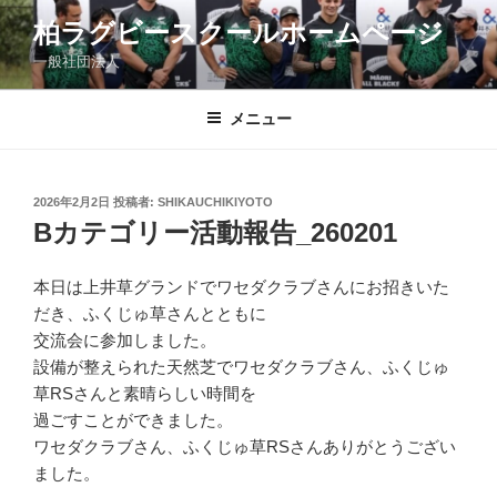
コ
柏ラグビースクールホームページ
ン
一般社団法人
テ
ン
ツ
メニュー
へ
ス
キ
投
2026年2月2日
投稿者:
SHIKAUCHIKIYOTO
稿
ッ
Bカテゴリー活動報告_260201
日:
プ
本日は上井草グランドでワセダクラブさんにお招きいた
だき、ふくじゅ草さんとともに
交流会に参加しました。
設備が整えられた天然芝でワセダクラブさん、ふくじゅ
草RSさんと素晴らしい時間を
過ごすことができました。
ワセダクラブさん、ふくじゅ草RSさんありがとうござい
ました。