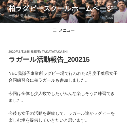
コ
柏ラグビースクールホームページ
ン
一般社団法人
テ
ン
ツ
メニュー
へ
ス
キ
投
2020年2月16日
投稿者:
TAKATATAKASHI
稿
ッ
ラガール活動報告_200215
日:
プ
NEC我孫子事業所ラグビー場で行われた2月度千葉県女子
合同練習会に柏ラガールも参加しました。
今回は全体も少人数でしたがみんな楽しそうに練習でき
ました。
今後も女子の活動を継続して、ラガール達がラグビーを
楽しむ場を提供していきたいと思います。