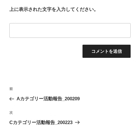
上に表示された文字を入力してください。
投
前
前
稿
の
Aカテゴリー活動報告_200209
ナ
投
ビ
稿
次
次
ゲ
の
Cカテゴリー活動報告_200223
投
ー
稿
シ