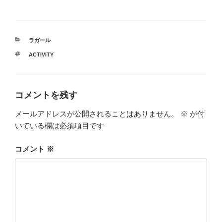
カ
ラガール
テ
タ
ACTIVITY
ゴ
グ
リ
ー
コメントを残す
メールアドレスが公開されることはありません。
※
が付
いている欄は必須項目です
コメント
※