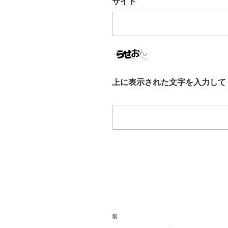
サイト
上に表示された文字を入力して
投
前
前