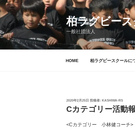
コ
ン
テ
柏ラグビース
ン
一般社団法人
ツ
へ
ス
キ
HOME
柏ラグビースクールに
ッ
プ
投
2020年2月25日
投稿者:
KASHIWA-RS
稿
Cカテゴリー活動報告
日:
<Cカテゴリー 小林健コーチ>