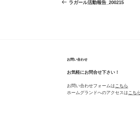
稿
の
ラガール活動報告_200215
投
ナ
稿
ビ
ゲ
ー
シ
お問い合わせ
ョ
お気軽にお問合せ下さい！
ン
お問い合わせフォームは
こちら
ホームグランドへのアクセスは
こち