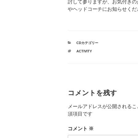
討して参りますが、お気付きの
やヘッドコーチにお知らせくだ
カ
CDカテゴリー
テ
タ
ACTIVITY
ゴ
グ
リ
ー
コメントを残す
メールアドレスが公開されるこ
須項目です
コメント
※