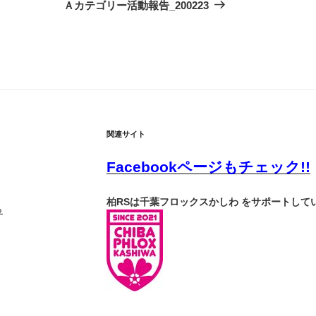
の
Ａカテゴリー活動報告_200223
投
稿
関連サイト
Facebookページもチェック!!
柏RSは千葉フロックスかしわ をサポートして
ら