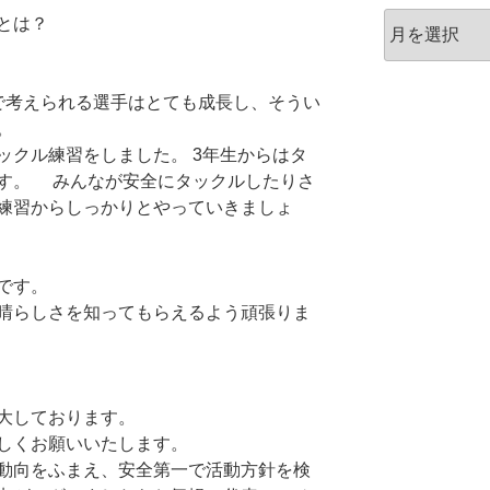
過
とは？
去
の
お
で考えられる選手はとても成長し、そうい
知
。
ら
ックル練習をしました。 3年生からはタ
せ
す。 みんなが安全にタックルしたりさ
練習からしっかりとやっていきましょ
です。
晴らしさを知ってもらえるよう頑張りま
大しております。
しくお願いいたします。
動向をふまえ、安全第一で活動方針を検