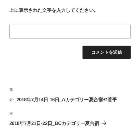
上に表示された文字を入力してください。
投
前
前
稿
の
2018年7月14日-16日_Aカテゴリー夏合宿＠菅平
ナ
投
ビ
稿
次
次
ゲ
の
2018年7月21日-22日_BCカテゴリー夏合宿
投
ー
稿
シ