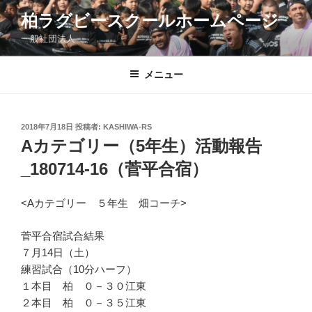
コ
柏ラグビースクールホームページ
ン
一般社団法人
テ
ン
ツ
メニュー
へ
ス
キ
投
2018年7月18日
投稿者:
KASHIWA-RS
稿
ッ
Aカテゴリー（5年生）活動報告
日:
プ
_180714-16（菅平合宿）
<Aカテゴリー ５年生 畑コーチ>
菅平合宿試合結果
７月14日（土）
練習試合（10分ハーフ）
１本目 柏 ０－３０江東
２本目 柏 ０－３５江東