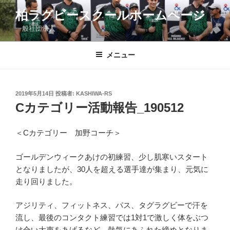
コ
柏ラグビースクールホームページ
ン
一般社団法人
テ
ン
ツ
メニュー
へ
ス
キ
投
2019年5月14日
投稿者:
KASHIWA-RS
稿
ッ
Cカテゴリー活動報告_190512
日:
プ
＜Cカテゴリー 加野コーチ＞
ゴールデンウィークあけの初練習、少し肌寒いスタート
となりましたが、30人を超える選手達が集まり、元気に
走り回りました。
アジリティ、フィットネス、パス、タグラグビーで汗を
流し、最後のコンタクト練習では1対1で激しく体をぶつ
け合い大声をあげるなど、熱気にあふれた締めとなりま