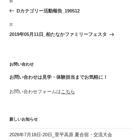
前
前
稿
の
Dカテゴリー活動報告_190512
ナ
投
ビ
稿
次
次
ゲ
の
2019年05月11日_柏たなかファミリーフェスタ
投
ー
稿
シ
ョ
お問い合わせ
ン
お問い合わせは見学・体験担当までお気軽に！
お問い合わせフォームは
こちら
新しいお知らせ
2026年7月18日‐20日_菅平高原 夏合宿・交流大会