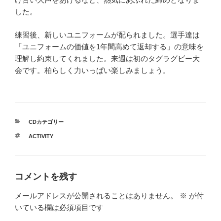
した。
練習後、新しいユニフォームが配られました。選手達は
「ユニフォームの価値を1年間高めて返却する」の意味を
理解し約束してくれました。来週は初のタグラグビー大
会です。柏らしく力いっぱい楽しみましょう。
カ
CDカテゴリー
テ
タ
ACTIVITY
ゴ
グ
リ
ー
コメントを残す
メールアドレスが公開されることはありません。
※
が付
いている欄は必須項目です