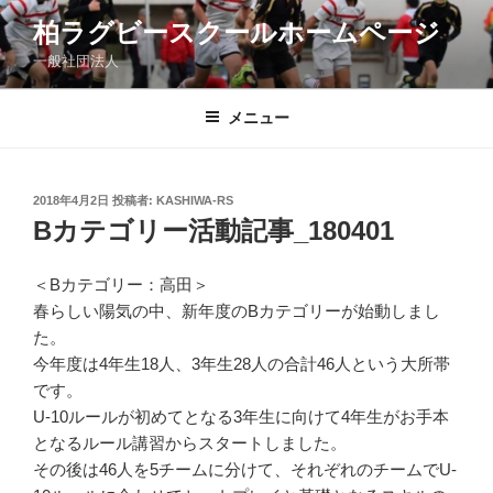
コ
柏ラグビースクールホームページ
ン
一般社団法人
テ
ン
ツ
メニュー
へ
ス
キ
投
2018年4月2日
投稿者:
KASHIWA-RS
稿
ッ
Bカテゴリー活動記事_180401
日:
プ
＜Bカテゴリー：高田＞
春らしい陽気の中、新年度のBカテゴリーが始動しまし
た。
今年度は4年生18人、3年生28人の合計46人という大所帯
です。
U-10ルールが初めてとなる3年生に向けて4年生がお手本
となるルール講習からスタートしました。
その後は46人を5チームに分けて、それぞれのチームでU-