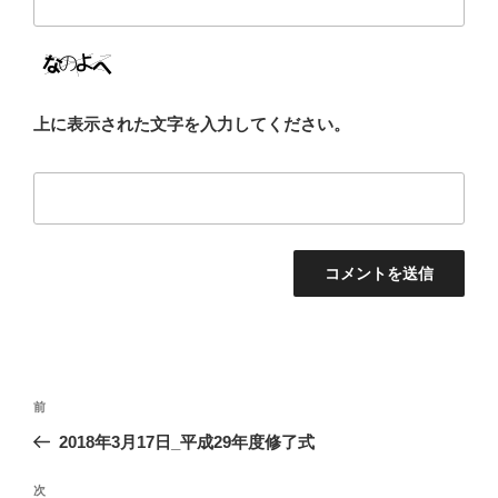
上に表示された文字を入力してください。
投
前
前
稿
の
2018年3月17日_平成29年度修了式
ナ
投
ビ
稿
次
次