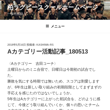
コ
柏ラグビースクールホームページ
ン
一般社団法人
テ
ン
ツ
メニュー
へ
ス
キ
投
2018年5月16日
投稿者:
KASHIWA-RS
稿
ッ
Aカテゴリー活動記事_180513
日:
プ
〈Aカテゴリー 吉田コーチ〉
土曜日からのミニ合宿で、日曜日は今期初の試合でし
た。
勝敗を気にする時期では無いため、スコアは割愛します
が、6年生は新しい取り組みの初期段階としてまずまずの
手応えを感じたのではないでしょうか。
5年生はAカテゴリーに上がった初試合を、どのように感
じて、今後どう取り組んでいくか、個々の思いとチーム