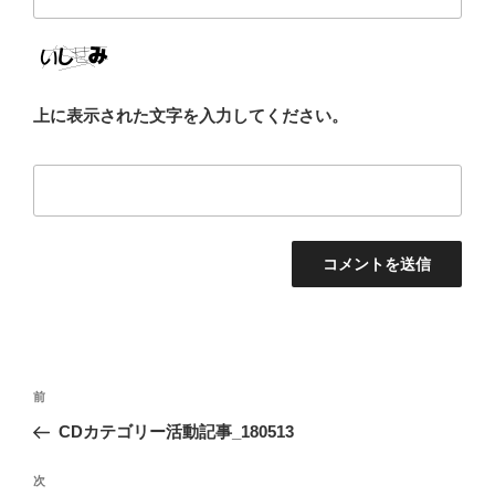
上に表示された文字を入力してください。
投
前
前
稿
の
CDカテゴリー活動記事_180513
ナ
投
ビ
稿
次
次