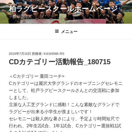
コ
柏ラグビースクールホームページ
ン
一般社団法人
テ
ン
ツ
メニュー
へ
ス
キ
投
2018年7月16日
投稿者:
KASHIWA-RS
稿
ッ
CDカテゴリー活動報告_180715
日:
プ
＜Cカテゴリー 重田コーチ>
Cカテゴリーは麗沢大学グランドのオープニングセレモニ
ーとして、松戸ラグビースクールさんとの交流戦に参加
しました。
立派な人工芝グランドに感動！こんな素敵なグランドで
ラグビーが出来る小学生が羨ましいです！
セレモニーは殺人的な暑さにより、予定より時間短尺で
行われ、2年生2試合、1年1試合、Cカテゴリー選抜戦1試