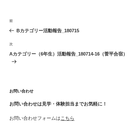
投
前
前
稿
の
Bカテゴリー活動報告_180715
ナ
投
ビ
稿
次
次
ゲ
の
Aカテゴリー（6年生）活動報告_180714-16（菅平合宿）
投
ー
稿
シ
ョ
ン
お問い合わせ
お問い合わせは見学・体験担当までお気軽に！
お問い合わせフォームは
こちら