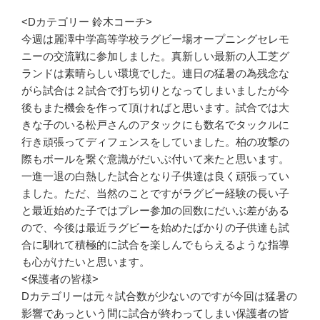
<Dカテゴリー 鈴木コーチ>
今週は麗澤中学高等学校ラグビー場オープニングセレモ
ニーの交流戦に参加しました。真新しい最新の人工芝グ
ランドは素晴らしい環境でした。連日の猛暑の為残念な
がら試合は２試合で打ち切りとなってしまいましたが今
後もまた機会を作って頂ければと思います。試合では大
きな子のいる松戸さんのアタックにも数名でタックルに
行き頑張ってディフェンスをしていました。柏の攻撃の
際もボールを繋ぐ意識がだいぶ付いて来たと思います。
一進一退の白熱した試合となり子供達は良く頑張ってい
ました。ただ、当然のことですがラグビー経験の長い子
と最近始めた子ではプレー参加の回数にだいぶ差がある
ので、今後は最近ラグビーを始めたばかりの子供達も試
合に馴れて積極的に試合を楽しんでもらえるような指導
も心がけたいと思います。
<保護者の皆様>
Dカテゴリーは元々試合数が少ないのですが今回は猛暑の
影響であっという間に試合が終わってしまい保護者の皆