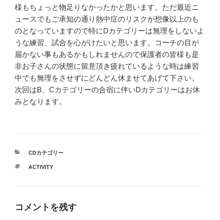
様もちょっと物足りなかったかと思います。ただ最近ニ
ュースでもご承知の通り熱中症のリスクが想像以上のも
のとなっていますので特にDカテゴリーは無理をしないよ
うな練習、試合を心がけたいと思います。コーチの目が
届かない事もあるかもしれませんので保護者の皆様も是
非お子さんの状態に留意頂き疲れているような時は練習
中でも無理をさせずにどんどん休ませてあげて下さい。
次回はB、Cカテゴリーの合宿に伴いDカテゴリーはお休
みとなります。
カ
CDカテゴリー
テ
タ
ACTIVITY
ゴ
グ
リ
ー
コメントを残す