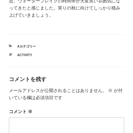
息、ウォーターブレイクの時間帯が大変良い雰囲気にな
ってきたと感じました。実りの秋に向けてしっかり積み
上げていきましょう。
カ
Aカテゴリー
テ
タ
ACTIVITY
ゴ
グ
リ
ー
コメントを残す
メールアドレスが公開されることはありません。
※
が付
いている欄は必須項目です
コメント
※