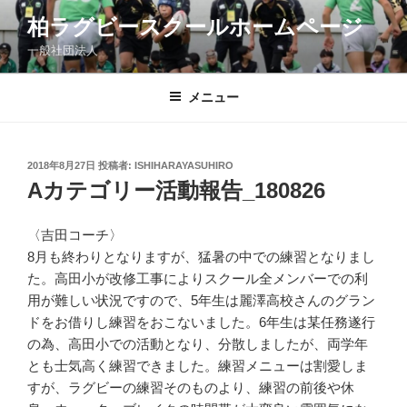
コ
柏ラグビースクールホームページ
ン
一般社団法人
テ
ン
ツ
メニュー
へ
ス
キ
投
2018年8月27日
投稿者:
ISHIHARAYASUHIRO
稿
ッ
Aカテゴリー活動報告_180826
日:
プ
〈吉田コーチ〉
8月も終わりとなりますが、猛暑の中での練習となりまし
た。高田小が改修工事によりスクール全メンバーでの利
用が難しい状況ですので、5年生は麗澤高校さんのグラン
ドをお借りし練習をおこないました。6年生は某任務遂行
の為、高田小での活動となり、分散しましたが、両学年
とも士気高く練習できました。練習メニューは割愛しま
すが、ラグビーの練習そのものより、練習の前後や休