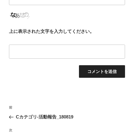
上に表示された文字を入力してください。
投
前
前
稿
の
Cカテゴリ-活動報告_180819
ナ
投
ビ
稿
次
次